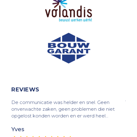
REVIEWS
De communicatie was helder en snel. Geen
Van 
We
onverwachte zaken, geen problemen die niet
Kwal
!
opgelost konden worden en er werd heel…
mede
Yves
H. 