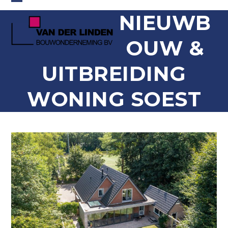
Skip
Open
Close
NIEUWB
to
content
mobile
mobile
OUW &
menu
menu
UITBREIDING
WONING SOEST