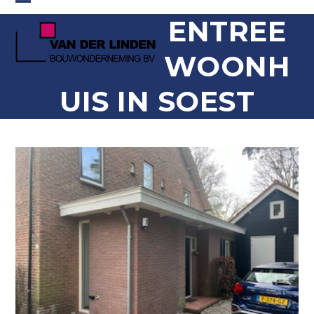
Skip
Open
Close
ENTREE
to
content
mobile
mobile
WOONH
menu
menu
UIS IN SOEST